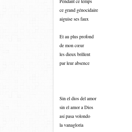
Pendant ce temps
ce grand génocidaire
aiguise ses faux
Et au plus profond
de mon c
œur
les dieux brillent
par leur absence
Sin el dios del amor
sin el amor a Dios
as
í pasa volondo
la vanagloria