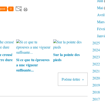
Juin
(
Mai
(
post
0
Avril
Mars
Févri
Janvi
2025
2024
e creusé
Sur la pointe des
2023
rre dure
Si ce que tu éprouves
pieds
2022
a une vigueur
suffisante...
2021
2020
Poème-lettre
2019
2018
2017