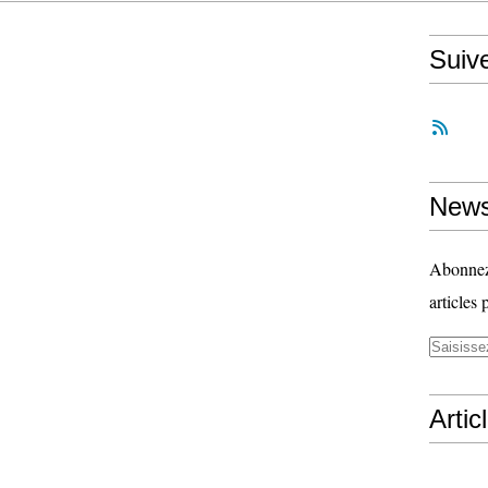
Suiv
News
Abonnez-
articles 
Artic