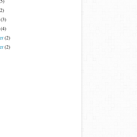
5)
2)
(3)
(4)
er
(2)
er
(2)