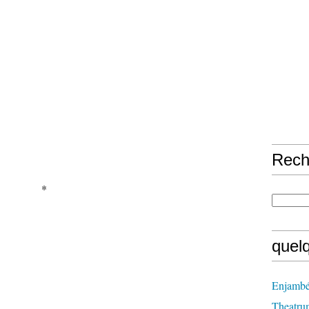
Rech
*
quel
Enjambé
Theatru