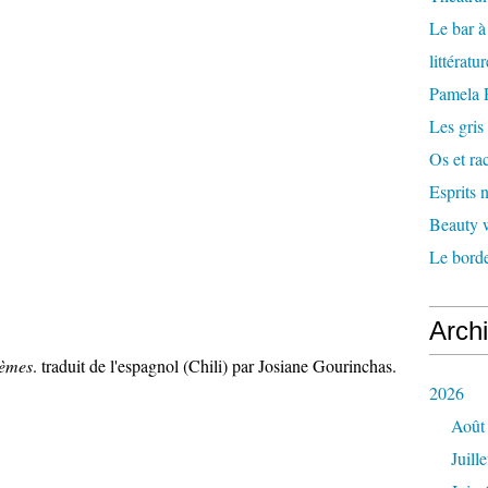
Le bar 
littératu
Pamela
Les gris
Os et ra
Esprits
Beauty w
Le borde
Arch
oèmes
. traduit de l'espagnol (Chili) par Josiane Gourinchas.
2026
Août
Juille