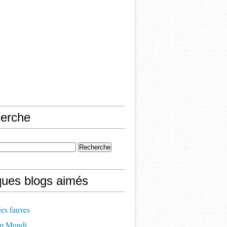
erche
ques blogs aimés
es fauves
m Mundi