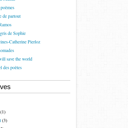
à poèmes
re de partout
 Ramos
 gris de Sophie
cines-Catherine Pierloz
 nomades
ill save the world
l des poètes
ives
(1)
t
(3)