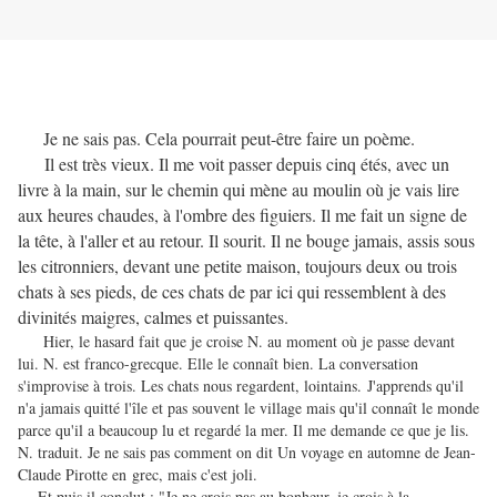
Je ne sais pas. Cela pourrait peut-être faire un poème.
Il est très vieux. Il me voit passer depuis cinq étés, avec un
livre à la main, sur le chemin qui mène au moulin où je vais lire
aux heures chaudes, à l'ombre des figuiers. Il me fait un signe de
la tête, à l'aller et au retour. Il sourit. Il ne bouge jamais, assis sous
les citronniers, devant une petite maison, toujours deux ou trois
chats à ses pieds, de ces chats de par ici qui ressemblent à des
divinités maigres, calmes et puissantes.
Hier, le hasard fait que je croise N. au moment où je passe devant
lui. N. est franco-grecque. Elle le connaît bien. La conversation
s'improvise à trois. Les chats nous regardent, lointains. J'apprends qu'il
n'a jamais quitté l'île et pas souvent le village mais qu'il connaît le monde
parce qu'il a beaucoup lu et regardé la mer. Il me demande ce que je lis.
N. traduit. Je ne sais pas comment on dit Un voyage en automne de Jean-
Claude Pirotte en grec, mais c'est joli.
Et puis il conclut : "Je ne crois pas au bonheur, je crois à la