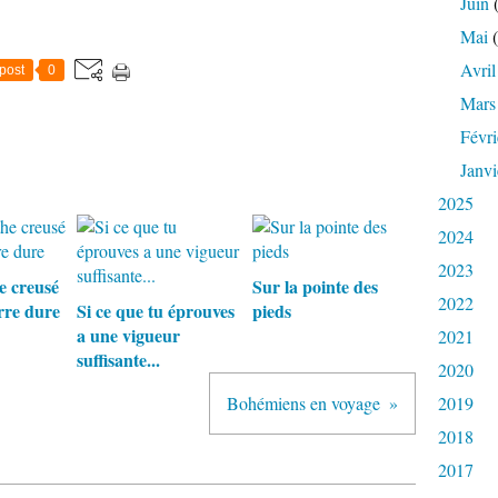
Juin
(
Mai
(
Avril
post
0
Mars
Févri
Janvi
2025
2024
2023
e creusé
Sur la pointe des
2022
rre dure
Si ce que tu éprouves
pieds
a une vigueur
2021
suffisante...
2020
Bohémiens en voyage
2019
2018
2017