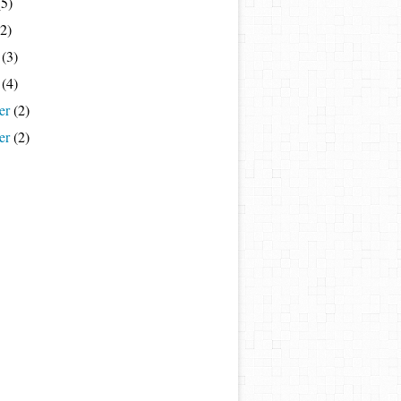
5)
2)
(3)
(4)
er
(2)
er
(2)