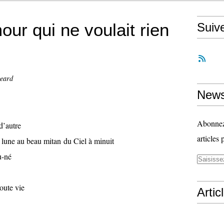
ur qui ne voulait rien
Suiv
geard
News
Abonnez-
d’autre
articles 
 lune au beau mitan du Ciel à minuit
u-né
oute vie
Artic