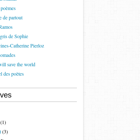
à poèmes
re de partout
 Ramos
 gris de Sophie
cines-Catherine Pierloz
 nomades
ill save the world
l des poètes
ives
(1)
t
(3)