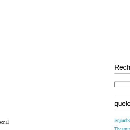
Rech
quel
Enjambé
senal
Theatru