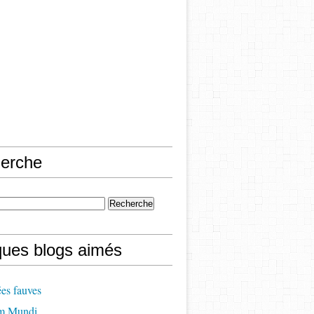
erche
ques blogs aimés
es fauves
m Mundi