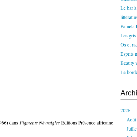
Le bar 
littératu
Pamela
Les gris
Os et ra
Esprits
Beauty w
Le borde
Arch
2026
Août
966) dans
Pigments Névralgies
Editions Présence africaine
Juille