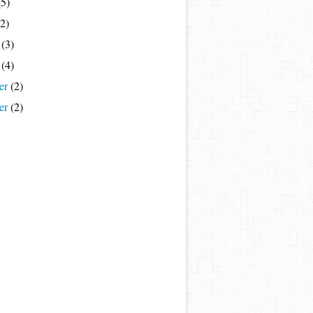
5)
2)
(3)
(4)
er
(2)
er
(2)