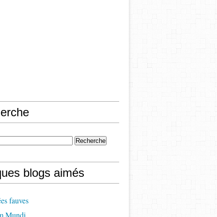
erche
ques blogs aimés
es fauves
m Mundi