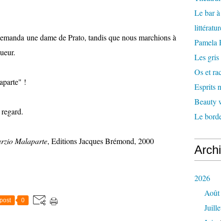
Le bar 
littératu
demanda une dame de Prato, tandis que nous marchions à
Pamela
queur.
Les gris
Os et ra
parte" !
Esprits
Beauty w
 regard.
Le borde
urzio Malaparte
, Editions Jacques Brémond, 2000
Arch
2026
Août
post
0
Juille