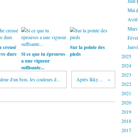
Juin
(
Mai
(
Avril
Mars
Févri
e creusé
Sur la pointe des
Janvi
rre dure
Si ce que tu éprouves
pieds
2025
a une vigueur
2024
suffisante...
2023
Une lettre de Descartes sur "la verdeur d'un bois, les couleurs d'une fleur, le vol d'un oiseau".
Après Ikkyu (extraits)
2022
2021
2020
2019
2018
2017