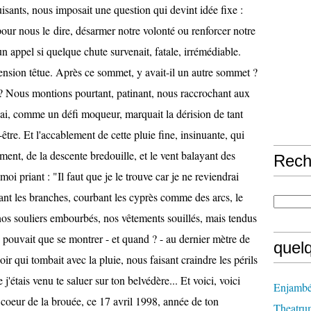
isants, nous imposait une question qui devint idée fixe :
our nous le dire, désarmer notre volonté ou renforcer notre
 appel si quelque chute survenait, fatale, irrémédiable.
ension têtue. Après ce sommet, y avait-il un autre sommet ?
e ? Nous montions pourtant, patinant, nous raccrochant aux
geai, comme un défi moqueur, marquait la dérision de tant
être. Et l'accablement de cette pluie fine, insinuante, qui
ent, de la descente bredouille, et le vent balayant des
Rech
oi priant : "Il faut que je le trouve car je ne reviendrai
lant les branches, courbant les cyprès comme des arcs, le
s, nos souliers embourbés, nos vêtements souillés, mais tendus
e pouvait que se montrer - et quand ? - au dernier mètre de
quel
ir qui tombait avec la pluie, nous faisant craindre les périls
j'étais venu te saluer sur ton belvédère... Et voici, voici
Enjambé
 coeur de la brouée, ce 17 avril 1998, année de ton
Theatru