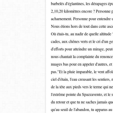
barbelés d'églantines, les dérapages épu
2,10,20 kilomètres encore ? Personne p
acharnement. Personne pour entendre un
Nous étions hors de tout dans cette asc
Où étais-tu, au nadir de quelle altitud
cades, aux chênes verts et le cri d'un 
d'efforts pour atteindre un mirage, peut-
nous chantait la complainte du renoncem
nuages bas pour en appeler d'autres, et m
pas."Et la pluie imparable, le vent affo
ciel d'étain, l'eau creusant les sentier
de la tête aux pieds vers le terme qui n
l'extrême pointe du Spazzavento, et le so
du retour et que tu ne saches jamais que 
qu'au seuil de l'abandon, tu apparus au