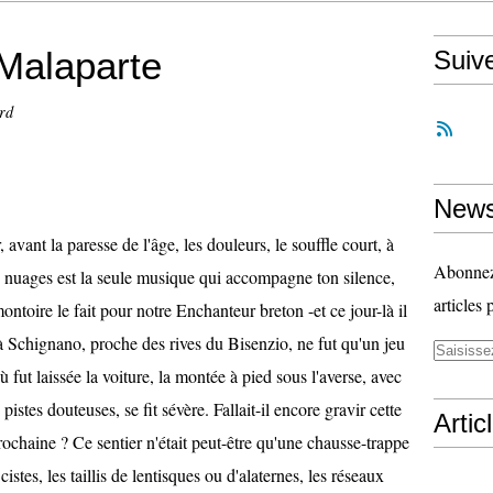
 Malaparte
Suiv
rd
News
r, avant la paresse de l'âge, les douleurs, le souffle court, à
Abonnez-
 nuages est la seule musique qui accompagne ton silence,
articles 
toire le fait pour notre Enchanteur breton -et ce jour-là il
 à Schignano, proche des rives du Bisenzio, ne fut qu'un jeu
ù fut laissée la voiture, la montée à pied sous l'averse, avec
 pistes douteuses, se fit sévère. Fallait-il encore gravir cette
Artic
prochaine ? Ce sentier n'était peut-être qu'une chausse-trappe
istes, les taillis de lentisques ou d'alaternes, les réseaux