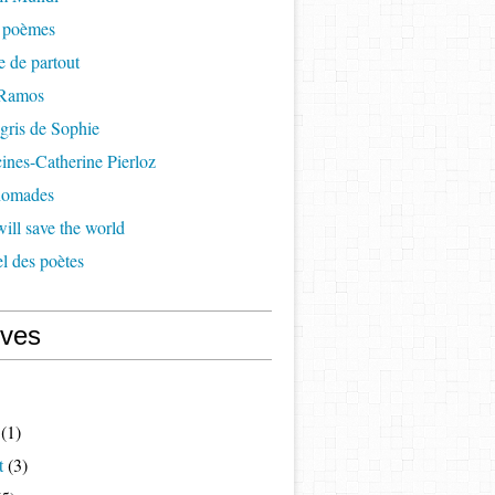
à poèmes
re de partout
 Ramos
 gris de Sophie
cines-Catherine Pierloz
 nomades
ill save the world
l des poètes
ives
(1)
t
(3)