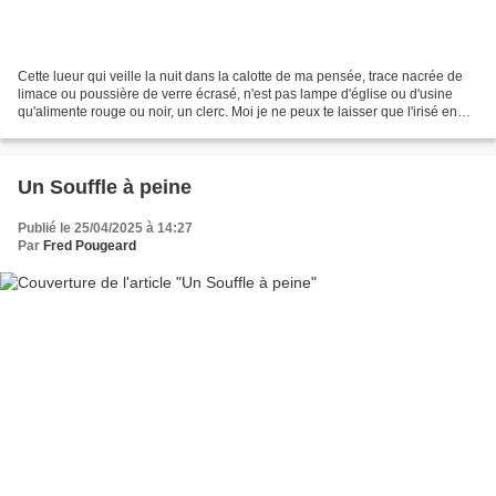
Cette lueur qui veille la nuit dans la calotte de ma pensée, trace nacrée de
limace ou poussière de verre écrasé, n'est pas lampe d'église ou d'usine
qu'alimente rouge ou noir, un clerc. Moi je ne peux te laisser que l'irisé en
témoignage d'une foi qui...
Un Souffle à peine
Publié le 25/04/2025 à 14:27
Par
Fred Pougeard