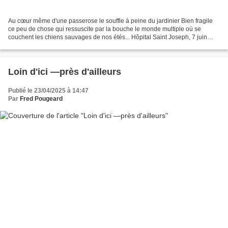
Au cœur même d'une passerose le souffle à peine du jardinier Bien fragile
ce peu de chose qui ressuscite par la bouche le monde multiple où se
couchent les chiens sauvages de nos étés... Hôpital Saint Joseph, 7 juin
1986, 9h DE VINS MAUVES ET DOUX Qui...
Loin d'ici —près d'ailleurs
Publié le 23/04/2025 à 14:47
Par
Fred Pougeard