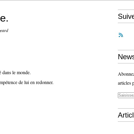
e.
Suiv
geard
News
uté dans le monde.
Abonnez-
compétence de lui en redonner.
articles 
Artic