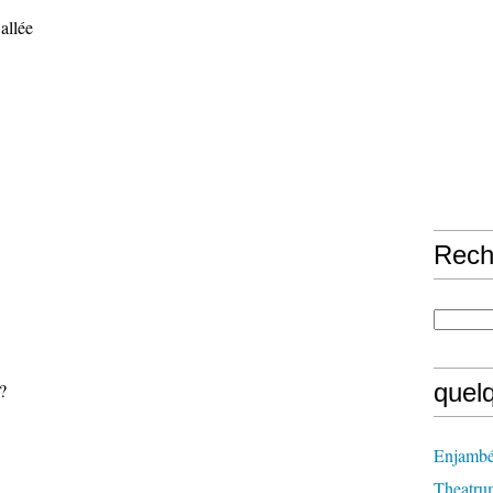
allée
Rech
quel
?
Enjambé
Theatru