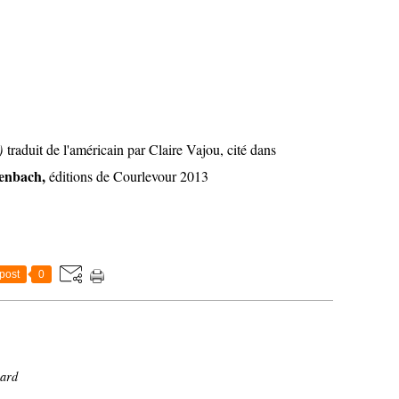
4)
traduit de l'américain par Claire Vajou, cité dans
enbach,
éditions de Courlevour 2013
post
0
eard