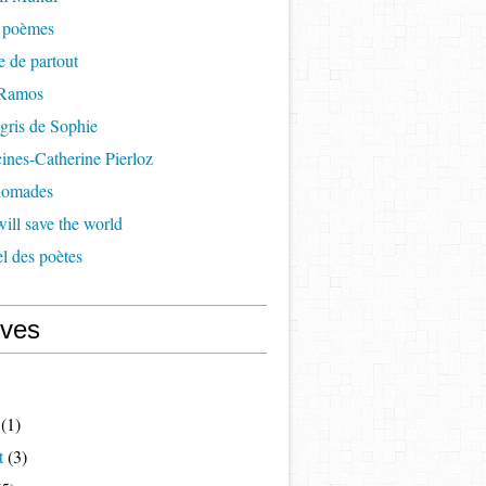
à poèmes
re de partout
 Ramos
 gris de Sophie
cines-Catherine Pierloz
 nomades
ill save the world
l des poètes
ives
(1)
t
(3)