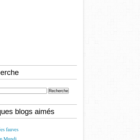
erche
ques blogs aimés
es fauves
m Mundi