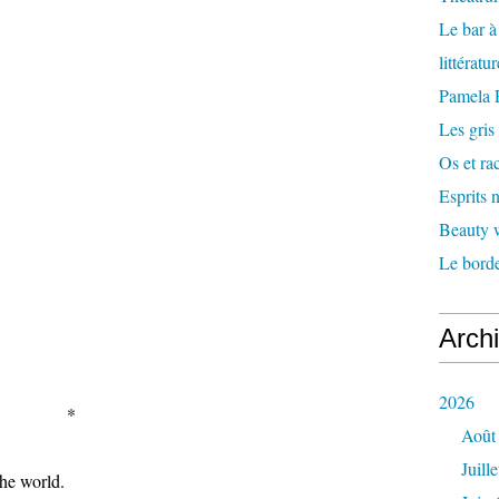
Le bar 
littératu
Pamela
Les gris
Os et ra
Esprits
Beauty w
Le borde
Arch
2026
*
Août
Juille
the world.