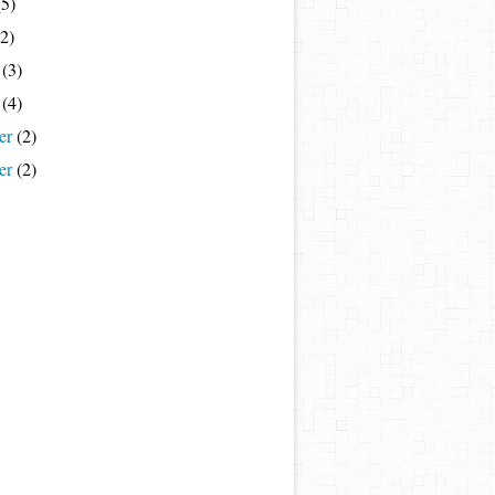
5)
2)
(3)
(4)
er
(2)
er
(2)