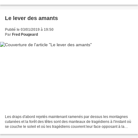
N'ayant plus une cigarette,...
Le lever des amants
Publié le 03/01/2019 à 19:50
Par
Fred Pougeard
Les draps d'abord rejetés maintenant ramenés par dessus les montagnes
cutanées et la forêt des têtes sont des manteaux de tragédiens à l'instant où
se couche le soleil et où les tragédiens couvrent leur face opposant à la
lumière pourprée le blanc laiteux...