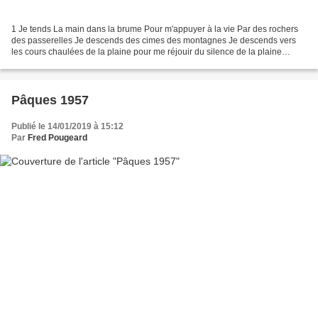
1 Je tends La main dans la brume Pour m'appuyer à la vie Par des rochers
des passerelles Je descends des cimes des montagnes Je descends vers
les cours chaulées de la plaine pour me réjouir du silence de la plaine
choisie Je viens —pèlerin— des grandes...
Pâques 1957
Publié le 14/01/2019 à 15:12
Par
Fred Pougeard