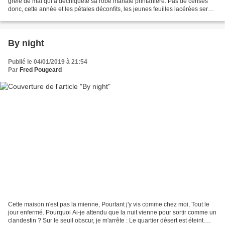
grêle de mai qui a déchiqueté sa robe mariale printanière. Pas de cerises
donc, cette année et les pétales déconfits, les jeunes feuilles lacérées seront
onguents pour ses...
By night
Publié le 04/01/2019 à 21:54
Par
Fred Pougeard
Cette maison n'est pas la mienne, Pourtant j'y vis comme chez moi, Tout le
jour enfermé. Pourquoi Ai-je attendu que la nuit vienne pour sortir comme un
clandestin ? Sur le seuil obscur, je m'arrête : Le quartier désert est éteint.