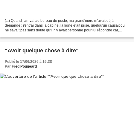
(...) Quand j'arrivai au bureau de poste, ma grand'mère m'avait déjà
demandé ; j'entrai dans la cabine, la ligne était prise, quelqu'un causait qui
ne savait pas sans doute qu'il n'y avait personne pour lui répondre car,
quand j'amenai à moi le récepteur,...
"Avoir quelque chose à dire"
Publié le 17/06/2026 à 16:38
Par
Fred Pougeard