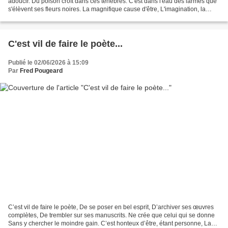
adoucir. Du poison croît dans ces ténèbres. C'est dans l'eau des larmes que
s'élèvent ses fleurs noires. La magnifique cause d'être, L'imagination, la
seule réalité Dans ce monde imaginé...
C'est vil de faire le poète...
Publié le 02/06/2026 à 15:09
Par
Fred Pougeard
C’est vil de faire le poète, De se poser en bel esprit, D’archiver ses œuvres
complètes, De trembler sur ses manuscrits. Ne crée que celui qui se donne
Sans y chercher le moindre gain. C’est honteux d’être, étant personne, La