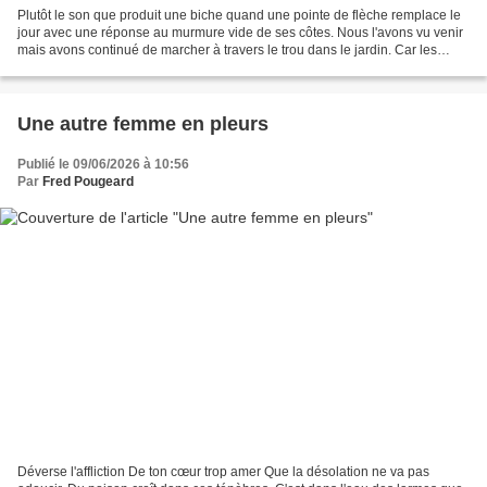
Plutôt le son que produit une biche quand une pointe de flèche remplace le
jour avec une réponse au murmure vide de ses côtes. Nous l'avons vu venir
mais avons continué de marcher à travers le trou dans le jardin. Car les
feuilles était d'un vert pur...
Une autre femme en pleurs
Publié le 09/06/2026 à 10:56
Par
Fred Pougeard
Déverse l'affliction De ton cœur trop amer Que la désolation ne va pas