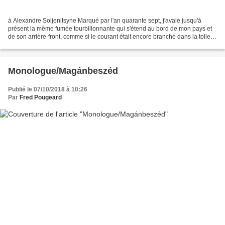
à Alexandre Soljenitsyne Marqué par l'an quarante sept, j'avale jusqu'à
présent la même fumée tourbillonnante qui s'étend au bord de mon pays et
de son arrière-front, comme si le courant était encore branché dans la toile
d'araignée pendue à la place...
Monologue/Magánbeszéd
Publié le 07/10/2018 à 10:26
Par
Fred Pougeard