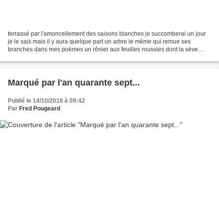
terrassé par l'amoncellement des saisons blanches je succomberai un jour
je le sais mais il y aura quelque part un arbre le même qui remue ses
branches dans mes poèmes un rônier aux feuilles roussies dont la sève
coulera à flots je dormirai près de mes...
Marqué par l'an quarante sept...
Publié le 14/10/2018 à 09:42
Par
Fred Pougeard