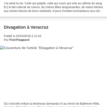
J’ai aimé la vie. Celle qui palpite, celle qui court, qui vole au rythme du sang.
Et j’ai fait collecte de coeurs, de chères têtes languissantes, de mains bénies
aux veines bleues de bons vieillards, d’yeux d’enfant enchanteurs aux cils
drus. Maintenant,...
Divagation à Veracruz
Publié le 04/10/2018 à 11:42
Par
Fred Pougeard
Où s’est-elle enfuie la tendresse demanda-t-il au miroir de Baltimore Hôte,