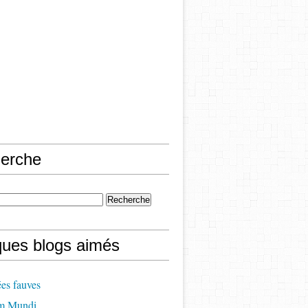
erche
ques blogs aimés
es fauves
m Mundi