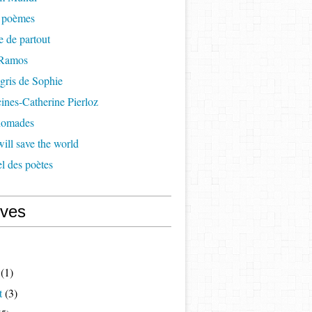
à poèmes
re de partout
 Ramos
 gris de Sophie
cines-Catherine Pierloz
 nomades
ill save the world
l des poètes
ives
(1)
t
(3)