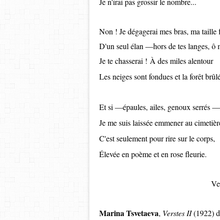
Je n'irai pas grossir le nombre...
Non ! Je dégagerai mes bras, ma taille
D'un seul élan —hors de tes langes, ô 
Je te chasserai !
À des miles alentour
Les neiges sont fondues et la forêt brûl
Et si —épaules, ailes, genoux serrés —
Je me suis laissée emmener au cimetièr
C'est seulement pour rire sur le corps,
Élevée en poème et en rose fleurie.
Ve
Marina Tsvetaeva
,
Verstes II
(1922) 