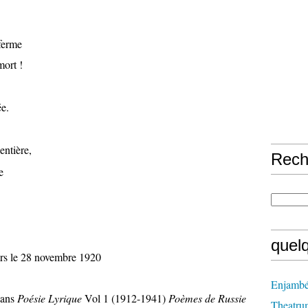
 ferme
mort !
ée.
entière,
Rech
e
quel
rs le 28 novembre 1920
Enjambé
dans
Poésie Lyrique
Vol 1 (1912-1941)
Poèmes de Russie
Theatru