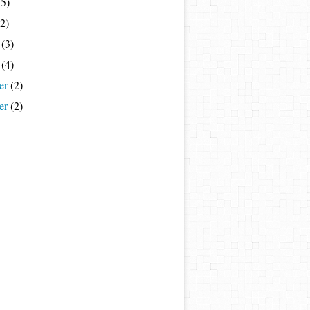
5)
2)
(3)
(4)
er
(2)
er
(2)