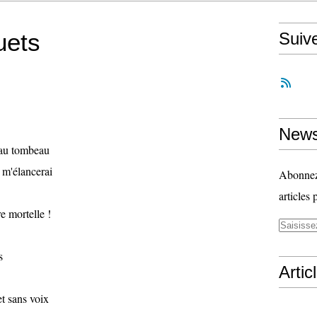
uets
Suiv
News
 au tombeau
e m'élancerai
Abonnez-
articles 
e mortelle !
s
Artic
et sans voix