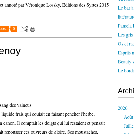
 et annoté par Véronique Lossky, Editions des Syrtes 2015
Le bar 
littératu
Pamela
post
0
Les gris
Os et ra
tenoy
Esprits
Beauty w
Le borde
Arch
sang des vaincus.
2026
quide frais qui coulait en faisant pencher l'herbe.
Août
anon. Il comptait les doigts qui lui restaient et pensait
Juille
it repousser ces ouvreurs de gloire. Ses moustaches,