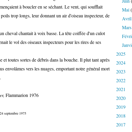
Juin
(
ençaient à boucler en se séchant. Le vent, qui soufflait
Mai
(
 poils trop longs, leur donnant un air d'oiseau inspecteur, de
Avril
Mars
cheval chantait à voix basse. La tête coiffée d'un culot
Févri
enait le vol des oiseaux inspecteurs pour les rires de ses
Janvi
2025
 toutes sortes de débris dans la bouche. Il plut tant après
2024
nous envolâmes vers les nuages, emportant notre général mort
2023
.
2022
2021
er,
Flammarion 1976
2020
2019
e 24 septembre 1975
2018
2017