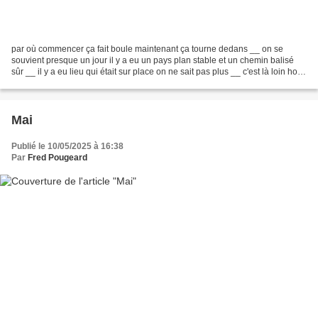
par où commencer ça fait boule maintenant ça tourne dedans __ on se
souvient presque un jour il y a eu un pays plan stable et un chemin balisé
sûr __ il y a eu lieu qui était sur place on ne sait pas plus __ c'est là loin hors
de portée des mains __ autour...
Mai
Publié le 10/05/2025 à 16:38
Par
Fred Pougeard