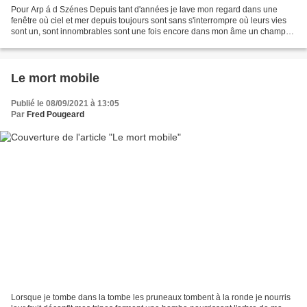
Pour Arp á d Szénes Depuis tant d'années je lave mon regard dans une
fenêtre où ciel et mer depuis toujours sont sans s'interrompre où leurs vies
sont un, sont innombrables sont une fois encore dans mon âme un champ
magnétique d'épousailles une goutte...
Le mort mobile
Publié le 08/09/2021 à 13:05
Par
Fred Pougeard
Lorsque je tombe dans la tombe les pruneaux tombent à la ronde je nourris