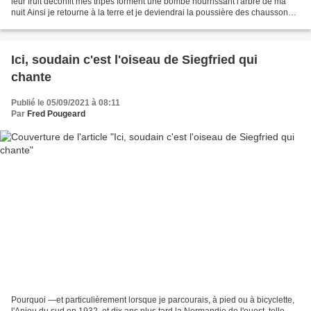
leur fruit déconfit mes tripes forment une bombe nourrissant l'arbre de ma
nuit Ainsi je retourne à la terre et je deviendrai la poussière des chaussons
que mon papa mit le silex...
Ici, soudain c'est l'oiseau de Siegfried qui
chante
Publié le 05/09/2021 à 08:11
Par
Fred Pougeard
Pourquoi —et particulièrement lorsque je parcourais, à pied ou à bicyclette,
l'Anjou du sud en 1932, et dix ans plus tard la Normandie de l'ouest, telle