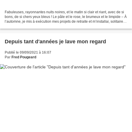
Fabuleuses, rayonnantes nuits noires, et le matin si clair et riant, avec de si
bons, de si chers yeux bleus ! Le pâle et le rose, le brumeux et le limpide – À
l’automne, je mis à exécution mes projets de retraite et m’installai, solitaire,
occupé à toutes...
Depuis tant d'années je lave mon regard
Publié le 09/09/2021 à 16:07
Par
Fred Pougeard