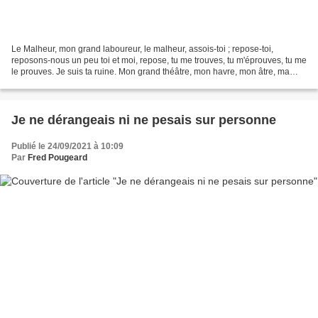
Le Malheur, mon grand laboureur, le malheur, assois-toi ; repose-toi,
reposons-nous un peu toi et moi, repose, tu me trouves, tu m'éprouves, tu me
le prouves. Je suis ta ruine. Mon grand théâtre, mon havre, mon âtre, ma
cave d'or, mon avenir, ma vraie...
Je ne dérangeais ni ne pesais sur personne
Publié le 24/09/2021 à 10:09
Par
Fred Pougeard