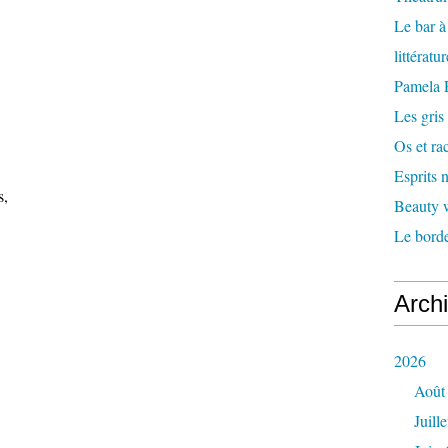
Le bar 
littératu
Pamela
Les gris
Os et ra
Esprits
s,
Beauty w
Le borde
Arch
2026
Août
Juille