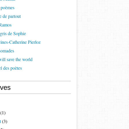
à poèmes
re de partout
 Ramos
 gris de Sophie
cines-Catherine Pierloz
 nomades
ill save the world
l des poètes
ives
(1)
t
(3)