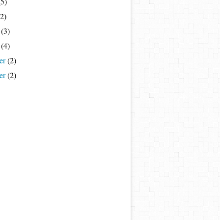
5)
2)
(3)
(4)
er
(2)
er
(2)