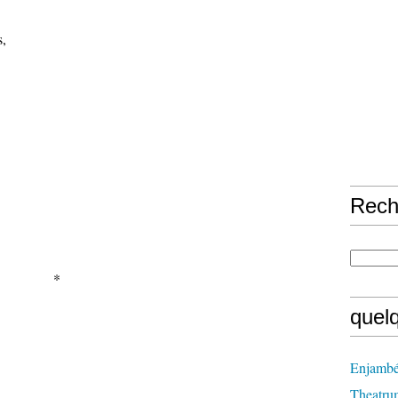
s,
Rech
*
quel
Enjambé
Theatru