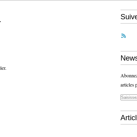
a
Suiv
News
ier.
Abonnez-
articles 
Artic