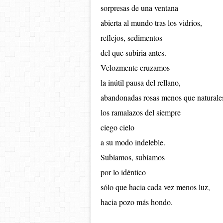
sorpresas de una ventana
abierta al mundo tras los vidrios,
reflejos, sedimentos
del que subiria antes.
Velozmente cruzamos
la in
ú
til pausa del rellano,
abandonadas rosas menos que naturale
los ramalazos del siempre
ciego cielo
a su modo indeleble.
Sub
íamos,
sub
íamos
por lo idéntico
s
ó
lo que hacia cada vez menos luz,
hacia pozo m
á
s hondo.