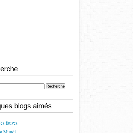
erche
ques blogs aimés
es fauves
m Mundi