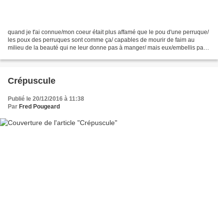
quand je t'ai connue/mon coeur était plus affamé que le pou d'une perruque/
les poux des perruques sont comme ça/ capables de mourir de faim au
milieu de la beauté qui ne leur donne pas à manger/ mais eux/embellis par
tant de beautés/ commencent à se...
Crépuscule
Publié le 20/12/2016 à 11:38
Par
Fred Pougeard