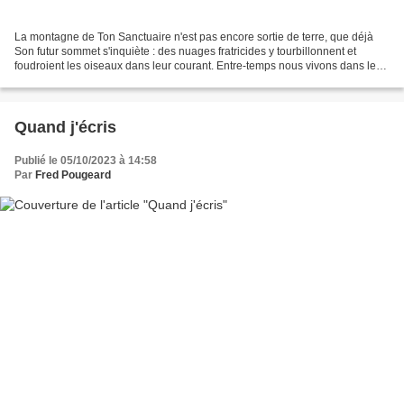
La montagne de Ton Sanctuaire n'est pas encore sortie de terre, que déjà
Son futur sommet s'inquiète : des nuages fratricides y tourbillonnent et
foudroient les oiseaux dans leur courant. Entre-temps nous vivons dans les
crevasses : il y fait sombre et...
Quand j'écris
Publié le 05/10/2023 à 14:58
Par
Fred Pougeard