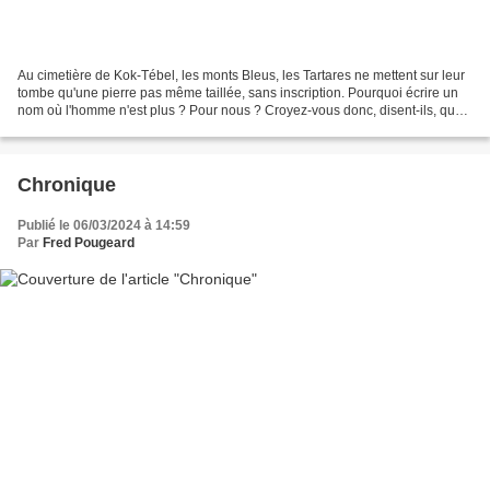
Au cimetière de Kok-Tébel, les monts Bleus, les Tartares ne mettent sur leur
tombe qu'une pierre pas même taillée, sans inscription. Pourquoi écrire un
nom où l'homme n'est plus ? Pour nous ? Croyez-vous donc, disent-ils, que
nous puissions l'oublier...
Chronique
Publié le 06/03/2024 à 14:59
Par
Fred Pougeard