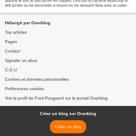
apporté le soir/ je vais tacher les nappes, c'est sûr/ et j'aimerai beaucoup le
défi qu'elle va me lancer/elle si douce/ en me remuant l'âme avec la cuiller à
soupe/ la dernière...
Hébergé par Overblog
Top articles
Pages
Contact
Signaler un abus
C.G.U.
Cookies et données personnelles
Préférences cookies
Voir le profil de Fred Pougeard sur le portail Overblog
Créer un blog sur Overblog
Créer un blog