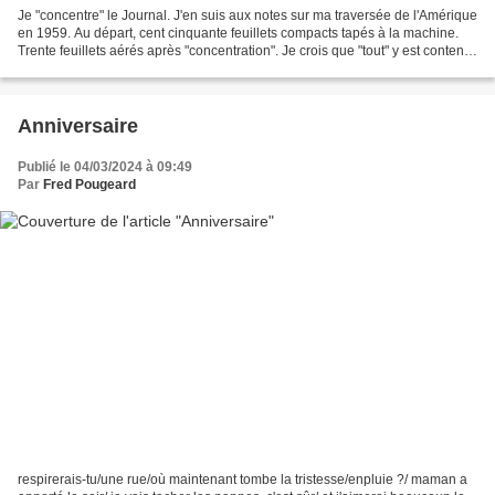
Je "concentre" le Journal. J'en suis aux notes sur ma traversée de l'Amérique
en 1959. Au départ, cent cinquante feuillets compacts tapés à la machine.
Trente feuillets aérés après "concentration". Je crois que "tout" y est contenu,
qu'il ne manque rien....
Anniversaire
Publié le 04/03/2024 à 09:49
Par
Fred Pougeard
respirerais-tu/une rue/où maintenant tombe la tristesse/enpluie ?/ maman a