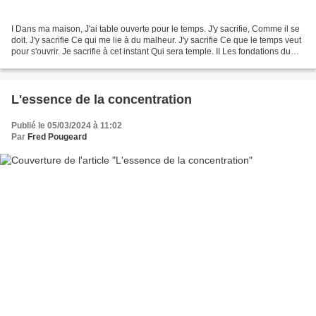
I Dans ma maison, J'ai table ouverte pour le temps. J'y sacrifie, Comme il se
doit. J'y sacrifie Ce qui me lie à du malheur. J'y sacrifie Ce que le temps veut
pour s'ouvrir. Je sacrifie à cet instant Qui sera temple. II Les fondations du
temple Etaient...
L'essence de la concentration
Publié le 05/03/2024 à 11:02
Par
Fred Pougeard