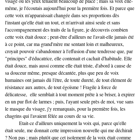
visage où les yeux tenaient beaucoup de place ; mais sa voix elle-
même, je l'écoutais aujourd'hui pour la première fois. Et parce que
cette voix m'apparaissait changée dans ses proportions dès
l'instant qu'elle était un tout, et m'arrivait ainsi seule et sans
l'accompagnement des traits de la figure, je découvris combien
cette voix était douce ; peut-être d'ailleurs ne l'avait-elle jamais été
à ce point, car ma grand'mère me sentant loin et malheureux,
croyait pouvoir s'abandonner à l'effusion d'une tendresse que, par
"principes" d'éducatrice, elle contenait et cachait d'habitude. Elle
était douce, mais aussi comme elle était triste, d'abord à cause de
sa douceur même, presque décantée, plus que peu de voix
humaines ont jamais dû l'être, de toute dureté, de tout élément de
résistance aux autres, de tout égoïsme ! Fragile à force de
délicatesse, elle semblait à tout moment prête à se briser, à expirer
en un pur flot de larmes ; puis, l'ayant seule près de moi, vue sans
le masque du visage, j'y remarquais, pour la première fois, les
chagrins qui l'avaient fêlée au cours de sa vie.
Etait-ce d'ailleurs uniquement la voix qui, parce qu'elle
était seule, me donnait cette impression nouvelle qui me déchirait
? Non pas ; mais plutôt que cet isolement de la voix était comme