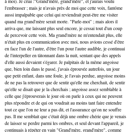
à moi). Je criai :"Grand'mère, grand'mère", et j'aurais voulu
l'embrasser ; mais je n'avais près de moi que cette voix, fantôme
aussi impalpable que celui qui reviendrait peut-être me visiter
quand ma grand'mère serait morte. "Parle-moi" ; mais alors il
arriva que, me laissant plus seul encore, je cessai tout d'un coup
de percevoir cette voix. Ma grand'mère ne m'entendait plus, elle
n'était plus en communication avec moi, nous avions cessé d'être
en face l'un de l'autre, d'être l'un pour l'autre audible, je continuai
de l'interpeller en tâtonnant dans la nuit, sentant que des appels
d'elle aussi devaient s'égarer. Je palpitais de la même angoisse
que, bien loin dans le passé, j'avais éprouvée autrefois, un jour
que petit enfant, dans une foule, je l'avais perdue, angoisse moins
de ne pas la retrouver que de sentir qu'elle me cherchait, de sentir
qu'elle se disait que je la cherchais ; angoisse assez semblable à
celle que j'éprouverais le jour où on parle à ceux qui ne peuvent
plus répondre et de qui on voudrait au moins tant faire entendre
tout ce que l'on ne leur a pas dit, et l'assurance qu'on ne souffre
pas. Il me semblait que c'était déjà une ombre chérie que je venais
de laisser se perdre parmi les ombres, et seul devant l'appareil, je
continuais à répéter en vain "Grand'mère, grand'mère", comme