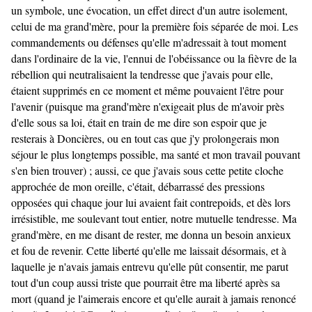
un symbole, une évocation, un effet direct d'un autre isolement,
celui de ma grand'mère, pour la première fois séparée de moi. Les
commandements ou défenses qu'elle m'adressait à tout moment
dans l'ordinaire de la vie, l'ennui de l'obéissance ou la fièvre de la
rébellion qui neutralisaient la tendresse que j'avais pour elle,
étaient supprimés en ce moment et même pouvaient l'être pour
l'avenir (puisque ma grand'mère n'exigeait plus de m'avoir près
d'elle sous sa loi, était en train de me dire son espoir que je
resterais à Doncières, ou en tout cas que j'y prolongerais mon
séjour le plus longtemps possible, ma santé et mon travail pouvant
s'en bien trouver) ; aussi, ce que j'avais sous cette petite cloche
approchée de mon oreille, c'était, débarrassé des pressions
opposées qui chaque jour lui avaient fait contrepoids, et dès lors
irrésistible, me soulevant tout entier, notre mutuelle tendresse. Ma
grand'mère, en me disant de rester, me donna un besoin anxieux
et fou de revenir. Cette liberté qu'elle me laissait désormais, et à
laquelle je n'avais jamais entrevu qu'elle pût consentir, me parut
tout d'un coup aussi triste que pourrait être ma liberté après sa
mort (quand je l'aimerais encore et qu'elle aurait à jamais renoncé