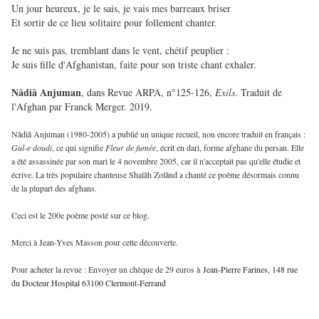
Un jour heureux, je le sais, je vais mes barreaux briser
Et sortir de ce lieu solitaire pour follement chanter.
Je ne suis pas, tremblant dans le vent, chétif peuplier :
Je suis fille d'Afghanistan, faite pour son triste chant exhaler.
Nâdiâ Anjuman
, dans Revue ARPA, n°125-126,
Exils
. Traduit de
l'Afghan par Franck Merger. 2019.
Nâdiâ Anjuman (1980-2005) a publié un unique recueil, non encore traduit en français :
Gul-e doudi
, ce qui signifie
Fleur de fumée
, écrit en dari, forme afghane du persan. Elle
a été assassinée par son mari le 4 novembre 2005, car il n'acceptait pas qu'elle étudie et
écrive. La très populaire chanteuse Shalâh Zolând a chanté ce poème désormais connu
de la plupart des afghans.
Ceci est le 200e poème posté sur ce blog.
Merci à Jean-Yves Masson pour cette découverte.
Pour acheter la revue : Envoyer un chèque de 29 euros à
Jean-Pierre Farines, 148 rue
du Docteur Hospital 63100 Clermont-Ferrand