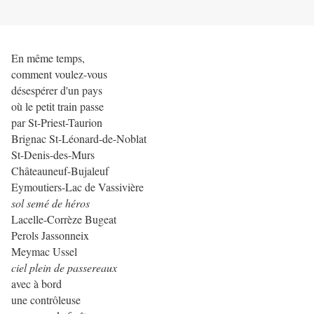
En même temps,
comment voulez-vous
désespérer d'un pays
où le petit train passe
par St-Priest-Taurion
Brignac St-Léonard-de-Noblat
St-Denis-des-Murs
Châteauneuf-Bujaleuf
Eymoutiers-Lac de Vassivière
sol semé de héros
Lacelle-Corrèze Bugeat
Perols Jassonneix
Meymac Ussel
ciel plein de passereaux
avec à bord
une contrôleuse