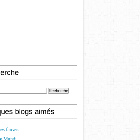
erche
ques blogs aimés
es fauves
m Mundi