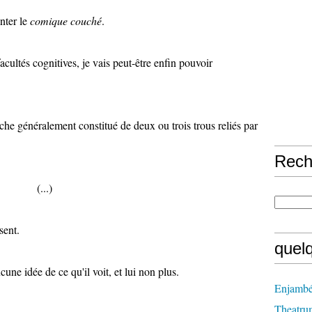
enter le
comique couché
.
cultés cognitives, je vais peut-être enfin pouvoir
 généralement constitué de deux ou trois trous reliés par
Rech
(...)
sent.
quel
ne idée de ce qu'il voit, et lui non plus.
Enjambé
Theatru