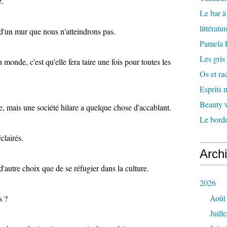
e.
Le bar 
littératu
 d'un mur que nous n'atteindrons pas.
Pamela
Les gris
 monde, c'est qu'elle fera taire une fois pour toutes les
Os et ra
Esprits
Beauty w
e, mais une société hilare a quelque chose d'accablant.
Le borde
clairés.
Arch
d'autre choix que de se réfugier dans la culture.
2026
Août
s ?
Juille