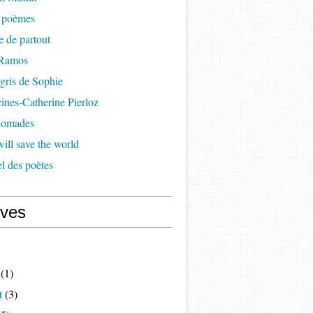
à poèmes
re de partout
 Ramos
 gris de Sophie
cines-Catherine Pierloz
 nomades
ill save the world
l des poètes
ives
(1)
t
(3)