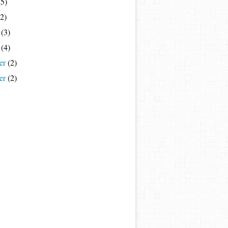
5)
2)
(3)
(4)
er
(2)
er
(2)