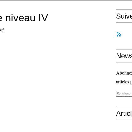
 niveau IV
Suiv
rd
News
Abonnez-
articles 
Artic