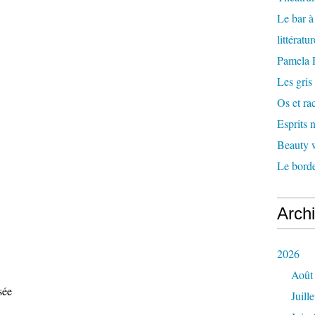
Le bar 
littératu
Pamela
Les gris
Os et ra
Esprits
Beauty w
Le borde
Arch
2026
Août
sée
Juille