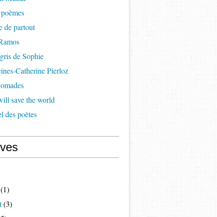
à poèmes
re de partout
 Ramos
 gris de Sophie
cines-Catherine Pierloz
 nomades
ill save the world
l des poètes
ives
(1)
t
(3)