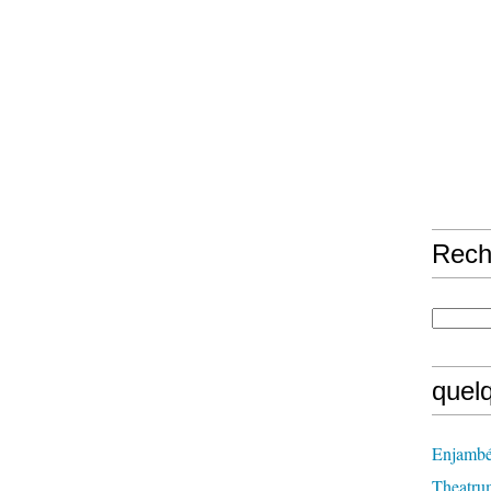
Rech
quel
Enjambé
Theatru