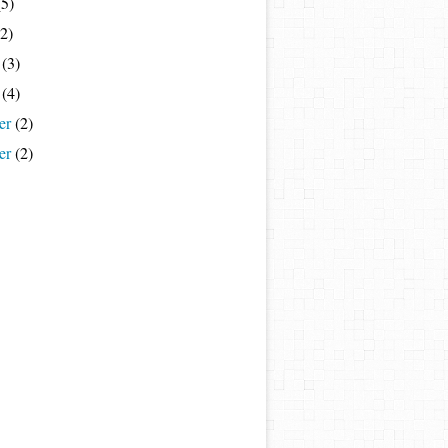
5)
2)
(3)
(4)
er
(2)
er
(2)