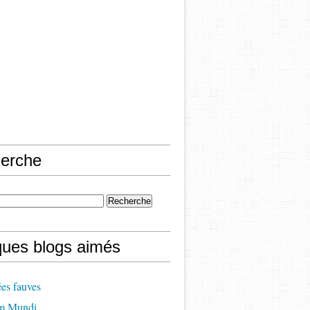
erche
ques blogs aimés
es fauves
m Mundi