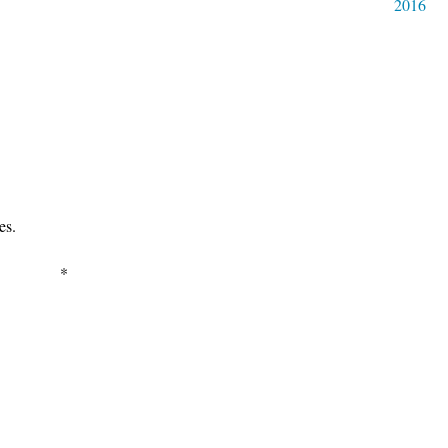
2016
es.
*