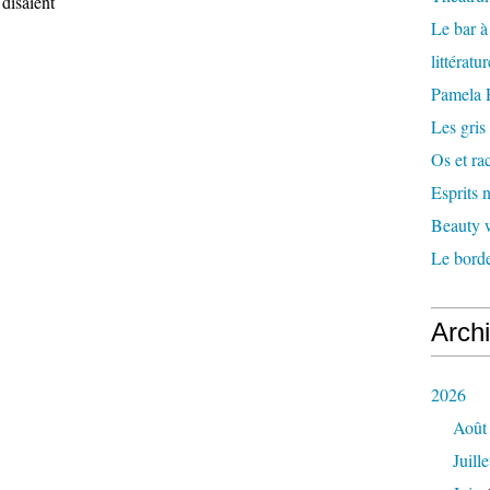
 disaient
Le bar 
littératu
Pamela
Les gris
Os et ra
Esprits
Beauty w
Le borde
Arch
2026
Août
Juille