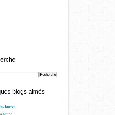
erche
ques blogs aimés
es fauves
m Mundi