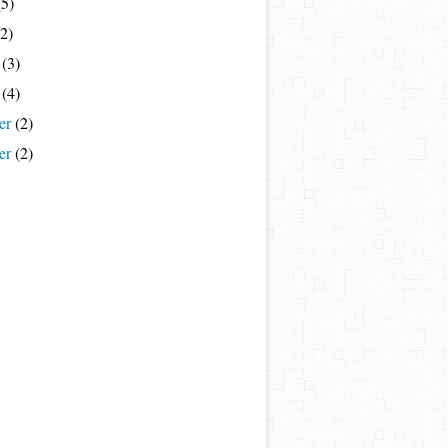
5)
2)
(3)
(4)
er
(2)
er
(2)