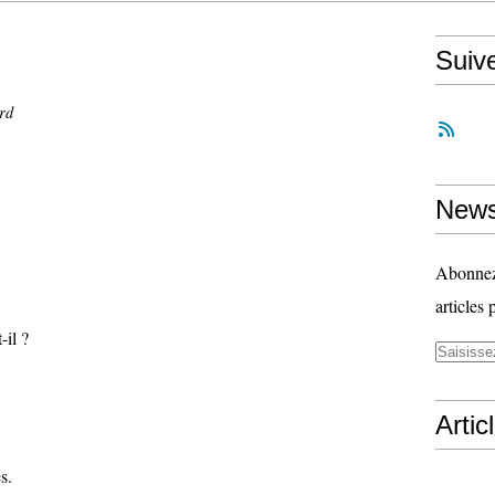
Suiv
rd
News
Abonnez-
articles 
il ?
Artic
s.