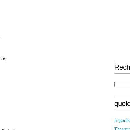
.
ose,
Rech
quel
Enjambé
Theatru