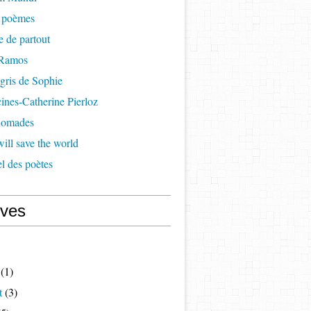
à poèmes
re de partout
 Ramos
 gris de Sophie
cines-Catherine Pierloz
 nomades
ill save the world
l des poètes
ives
(1)
t
(3)