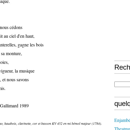
sique.
 nous cédons
it au ciel d'en haut,
nterelles, gagne les bois
t sa monture,
oies,
Rech
vigueur, la musique
, et nous savons
mis.
quel
 Gallimard 1989
Enjambé
no, hautbois, clarinette, cor et basson KV 452 en mi bémol majeur (1784).
Theatru