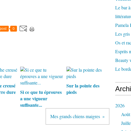
Le bar 
littératu
Pamela
post
0
Les gris
Os et ra
Esprits
Beauty w
Le borde
e creusé
Sur la pointe des
Arch
rre dure
Si ce que tu éprouves
pieds
a une vigueur
suffisante...
2026
Août
Mes grands chiens maigres
Juille