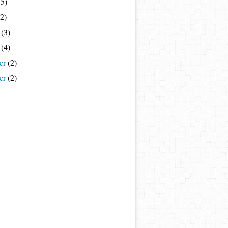
5)
2)
(3)
(4)
er
(2)
er
(2)