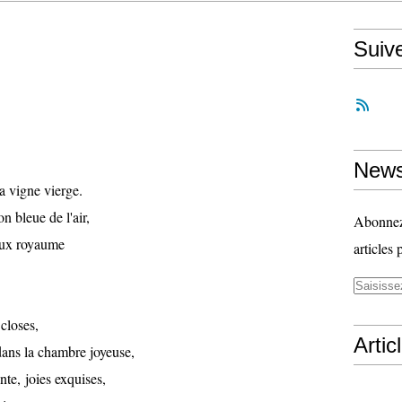
Suiv
News
 vigne vierge.
n bleue de l'air,
Abonnez-
doux royaume
articles 
closes,
Artic
dans la chambre joyeuse,
te, joies exquises,