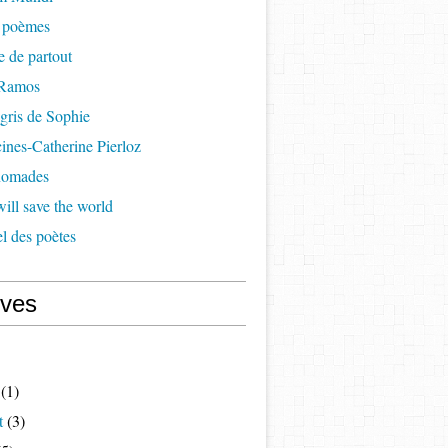
à poèmes
re de partout
 Ramos
 gris de Sophie
cines-Catherine Pierloz
 nomades
ill save the world
l des poètes
ives
(1)
t
(3)