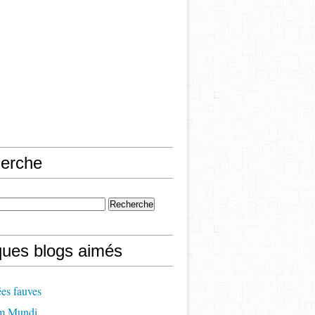
erche
ques blogs aimés
es fauves
m Mundi