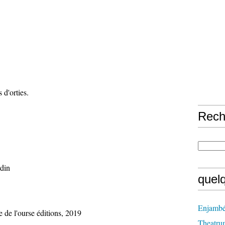
 d'orties.
Rech
rdin
quel
Enjambé
 de l'ourse éditions, 2019
Theatru