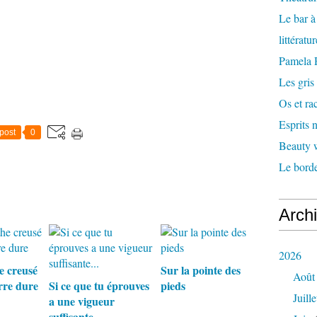
Le bar 
littératu
Pamela
Les gris
Os et ra
Esprits
post
0
Beauty w
Le borde
Arch
2026
e creusé
Sur la pointe des
Août
rre dure
Si ce que tu éprouves
pieds
Juille
a une vigueur
suffisante...