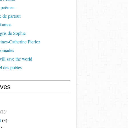
à poèmes
re de partout
 Ramos
 gris de Sophie
cines-Catherine Pierloz
 nomades
ill save the world
l des poètes
ives
(1)
t
(3)