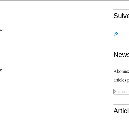
Suiv
rd
News
ge
Abonnez-
articles 
Artic