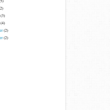
5)
2)
(3)
(4)
er
(2)
er
(2)