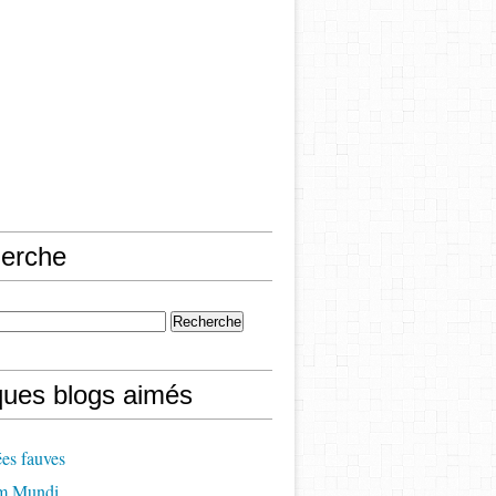
erche
ques blogs aimés
es fauves
m Mundi