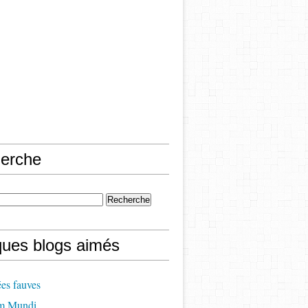
erche
ques blogs aimés
es fauves
m Mundi