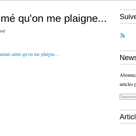
imé qu'on me plaigne...
Suiv
ard
News
Abonnez-
articles 
Artic