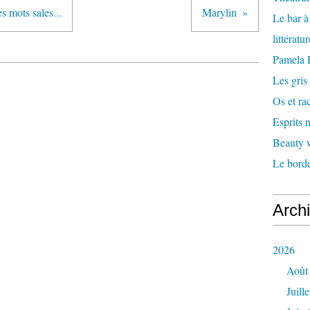
es mots sales...
Marylin
Le bar 
littératu
Pamela
Les gris
Os et ra
Esprits
Beauty w
Le borde
Arch
2026
Août
Juille