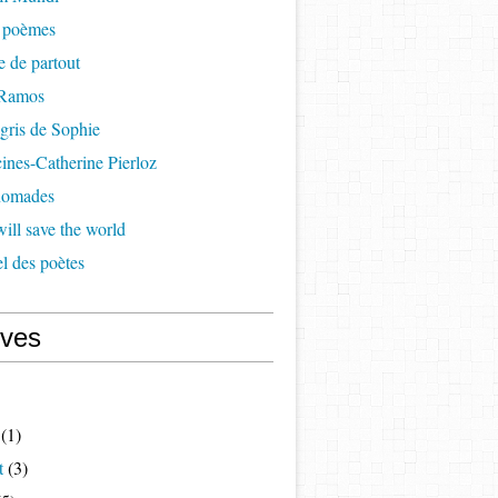
à poèmes
re de partout
 Ramos
 gris de Sophie
cines-Catherine Pierloz
 nomades
ill save the world
l des poètes
ives
(1)
t
(3)