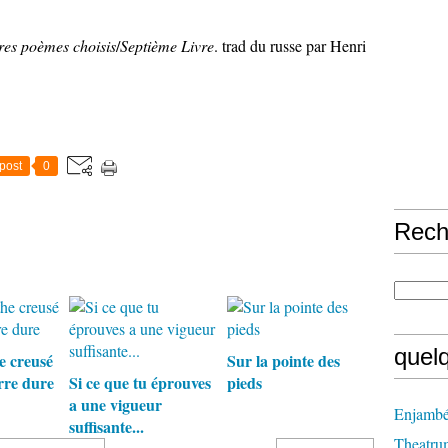
res poèmes choisis
/
Septième Livre
. trad du russe par Henri
post
0
Rech
quel
e creusé
Sur la pointe des
rre dure
Si ce que tu éprouves
pieds
a une vigueur
Enjambé
suffisante...
Theatru