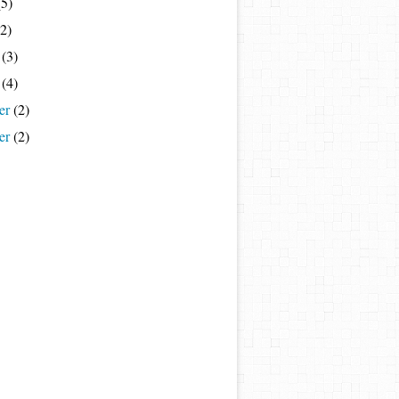
5)
2)
(3)
(4)
er
(2)
er
(2)