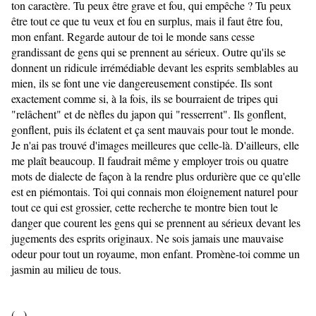
ton caractère. Tu peux être grave et fou, qui empêche ? Tu peux 
être tout ce que tu veux et fou en surplus, mais il faut être fou, 
mon enfant. Regarde autour de toi le monde sans cesse 
grandissant de gens qui se prennent au sérieux. Outre qu'ils se 
donnent un ridicule irrémédiable devant les esprits semblables au 
mien, ils se font une vie dangereusement constipée. Ils sont 
exactement comme si, à la fois, ils se bourraient de tripes qui 
"relâchent" et de nèfles du japon qui "resserrent". Ils gonflent, 
gonflent, puis ils éclatent et ça sent mauvais pour tout le monde. 
Je n'ai pas trouvé d'images meilleures que celle-là. D'ailleurs, elle 
me plaît beaucoup. Il faudrait même y employer trois ou quatre 
mots de dialecte de façon à la rendre plus ordurière que ce qu'elle 
est en piémontais. Toi qui connais mon éloignement naturel pour 
tout ce qui est grossier, cette recherche te montre bien tout le 
danger que courent les gens qui se prennent au sérieux devant les 
jugements des esprits originaux. Ne sois jamais une mauvaise 
odeur pour tout un royaume, mon enfant. Promène-toi comme un 
jasmin au milieu de tous.
(...)