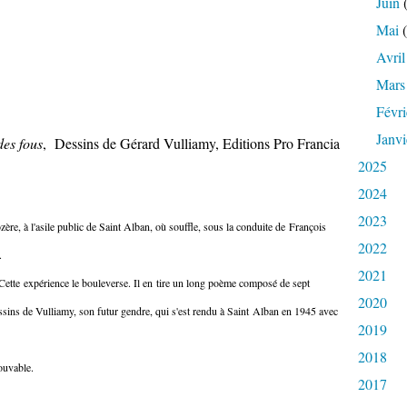
Juin
(
Mai
(
Avril
Mars
Févri
Janvi
des fous
, Dessins de Gérard Vulliamy, Editions Pro Francia
2025
2024
2023
e, à l'asile public de Saint Alban, où souffle, sous la conduite de François
2022
e.
2021
 Cette expérience le bouleverse. Il en tire un long poème composé de sept
2020
essins de Vulliamy, son futur gendre, qui s'est rendu à Saint Alban en 1945 avec
2019
2018
rouvable.
2017