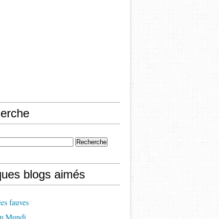
erche
ques blogs aimés
es fauves
m Mundi