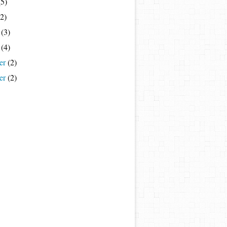
5)
2)
(3)
(4)
er
(2)
er
(2)