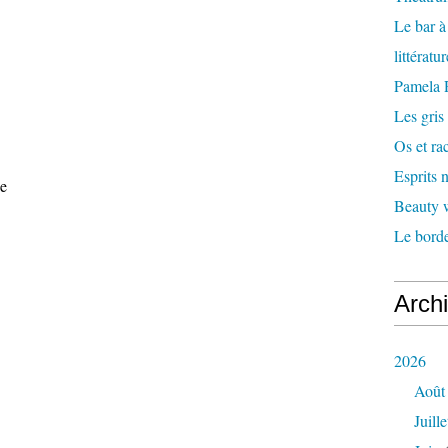
Le bar 
littératu
Pamela
Les gris
Os et ra
Esprits
ue
Beauty w
Le borde
Arch
2026
Août
Juille