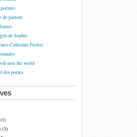
à poèmes
re de partout
 Ramos
 gris de Sophie
cines-Catherine Pierloz
 nomades
ill save the world
l des poètes
ives
(1)
t
(3)