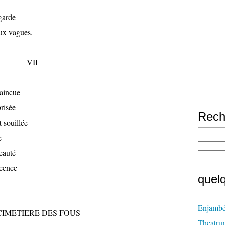
egarde
eux vagues.
VII
vaincue
risée
Rech
t souillée
e
eauté
ocence
quel
Enjambé
CIMETIERE DES FOUS
Theatru