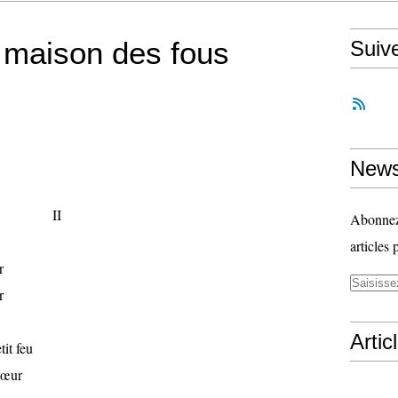
 maison des fous
Suiv
News
II
Abonnez-
articles 
r
r
Artic
tit feu
cœur