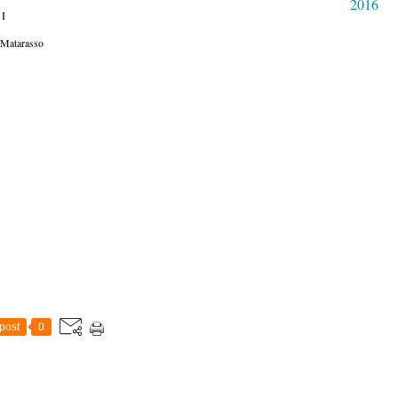
2016
 I
 Matarasso
post
0