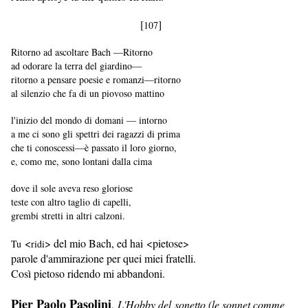
[
]
107
Ritorno ad ascoltare Bach —Ritorno
ad odorare la terra del giardino—
ritorno a pensare poesie e romanzi—ritorno
al silenzio che fa di un piovoso mattino
l'inizio del mondo di domani — intorno
a me ci sono gli spettri dei ragazzi di prima
che ti conoscessi—è passato il loro giorno,
e, como me, sono lontani dalla cima
dove il sole aveva reso gloriose
teste con altro taglio di capelli,
grembi stretti in altri calzoni.
<
> del mio Bach, ed hai <pietose>
Tu
ridi
parole d'ammirazione per quei miei fratelli.
Cos
ì pietoso ridendo mi abbandoni.
Pier Paolo Pasolini
,
L'Hobby del sonetto (le sonnet comme