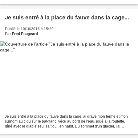
les yeux plongés dans leurs étoiles son...
Je suis entré à la place du fauve dans la cage...
Publié le 10/10/2016 à 15:29
Par
Fred Pougeard
Je suis entré à la place du fauve dans la cage, ai gravé mon terme et mon
surnom au clou sur le bat-flanc, vécu au bord de l'eau, joué à la roulette,
dîné avec le diable seul sait qui, en habit. Du sommet d'un glacier, j'ai
contemplé le monde, par trois...