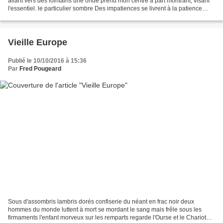
allant vers des lointains une onde prend mon centre à part montrant, visant
l'essentiel. le particulier sombre Des impatiences se livrent à la patience
désignant les défauts sur fond surnaturel...
Vieille Europe
Publié le 10/10/2016 à 15:36
Par
Fred Pougeard
Sous d'assombris lambris dorés confiserie du néant en frac noir deux
hommes du monde luttent à mort se mordant le sang mais frêle sous les
firmaments l'enfant morveux sur les remparts regarde l'Ourse et le Chariot