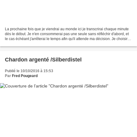
La prochaine fois que je viendrai au monde ici je transcrirai chaque minute
dès le début. Je n'en consommerai pas une seule sans réfléchir d'abord, et
le cas échéant j'arrêterai le temps afin qu'il attende ma décision. Je choisirai
les jours de calme,...
Chardon argenté /Silberdistel
Publié le 10/10/2016 à 15:53
Par
Fred Pougeard