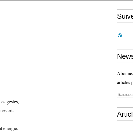
Suiv
News
Abonnez-
articles 
mes gestes,
mes cris.
Artic
t énergie.