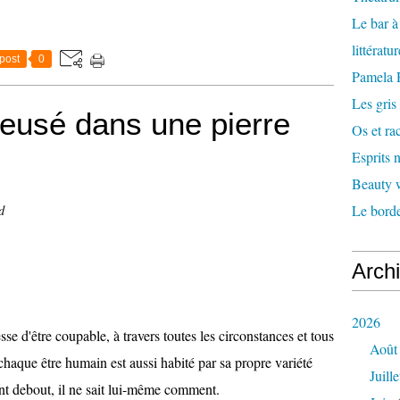
Le bar 
littératu
post
0
Pamela
Les gris
reusé dans une pierre
Os et ra
Esprits
Beauty w
Le borde
d
Arch
2026
e d'être coupable, à travers toutes les circonstances et tous
Août
chaque être humain est aussi habité par sa propre variété
Juille
ient debout, il ne sait lui-même comment.