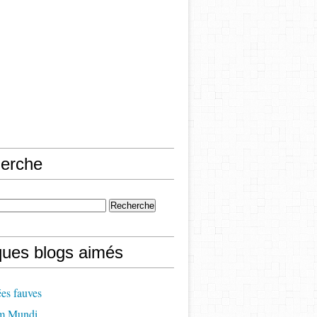
erche
ques blogs aimés
es fauves
m Mundi