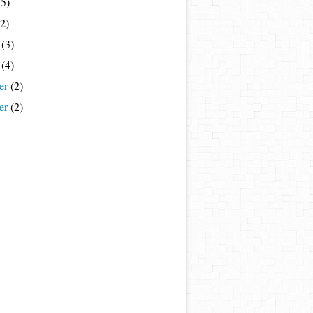
5)
2)
(3)
(4)
er
(2)
er
(2)