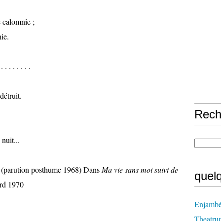
 calomnie ;
ie.
 . . . . . . . .
détruit.
Rech
nuit...
(parution posthume 1968) Dans
Ma vie sans moi suivi de
quel
ard 1970
Enjambé
Theatru