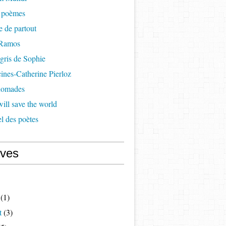
à poèmes
re de partout
 Ramos
 gris de Sophie
cines-Catherine Pierloz
 nomades
ill save the world
l des poètes
ives
(1)
t
(3)