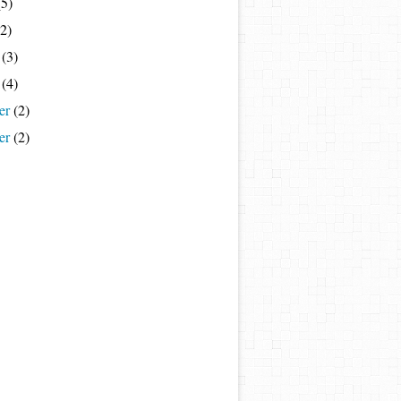
5)
2)
(3)
(4)
er
(2)
er
(2)