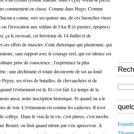
sseurs commentent en classe. Comme dans Hugo. Comme
acun a connu, vers ses quinze ans, de ces farouches vieux
u l'invocation aux soldats de l'An II (ô guerres, épopées)
i, ça le ravissait, cet héroïsme de 14-Juillet et de
 et ces effets de muscles. Cette rhétorique qui
plastronne, qui
atoire, sans rapport avec le courage réel, qui est silence est
olitaire prise de conscience ; l'expérience la plus
Rech
ète ; une déchirante et totale découverte de soi au fond
 Péguy, ses rêves de batailles, de chevauchées et de
x quand l'événement est là. Et c'est fait. Le temps de la
nous aussi, notre inscription historique. Et quand on a le
quel
ns de voir. L'événement est comme les cadavres. Il n'est
de collège. Dans le vrai de la vie, c'est piteux, c'est moche,
Enjambé
que Beuret, on finit quand même par s'en
apercevoir.
À
Theatru