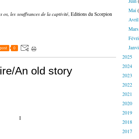
Juin
(
Mai
(
s os, les souffrances de la captivité
, Editions du Scorpion
Avril
Mars
Févri
Janvi
post
0
2025
2024
oire/An old story
2023
2022
2021
2020
2019
I
2018
2017