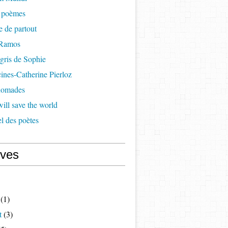
à poèmes
re de partout
 Ramos
 gris de Sophie
cines-Catherine Pierloz
 nomades
ill save the world
l des poètes
ives
(1)
t
(3)