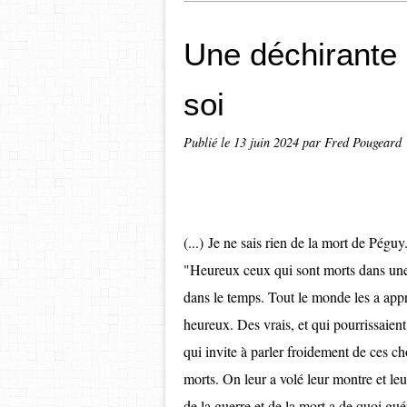
Une déchirante 
soi
Publié le
13 juin 2024
par Fred Pougeard
(...) Je ne sais rien de la mort de Péguy
"Heureux ceux qui sont morts dans une 
dans le temps. Tout le monde les a appr
heureux. Des vrais, et qui pourrissaient
qui invite à parler froidement de ces c
morts. On leur a volé leur montre et leur
de la guerre et de la mort a de quoi gué