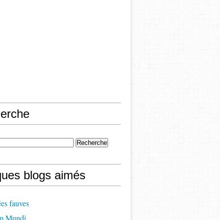
erche
ques blogs aimés
es fauves
m Mundi