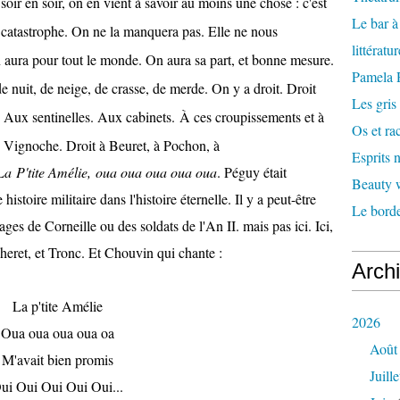
soir en soir, on en vient à savoir au moins une chose : c'est
Le bar 
la catastrophe. On ne la manquera pas. Elle ne nous
littératu
n aura pour tout le monde. On aura sa part, et bonne mesure.
Pamela
de nuit, de neige, de crasse, de merde. On y a droit. Droit
Les gris
 Aux sentinelles. Aux cabinets.
À
ces cro
upissements et à
Os et ra
e Vignoche. Droit à Beuret, à Pochon, à
Esprits
L
a
P'tite Amélie, oua oua oua oua oua
. Péguy était
Beauty w
histoire militaire dans l'histoire éternelle. Il y a peut-être
Le borde
ges de Corneille ou des soldats de l'An II. mais pas ici. Ici,
heret, et Tronc. Et Chouvin qui chante :
Arch
La p'tite Amélie
2026
Oua oua oua oua oa
Août
M'avait bien promis
Juille
ui Oui Oui Oui Oui...